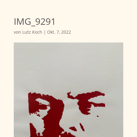
IMG_9291
von
Lutz Koch
|
Okt. 7, 2022